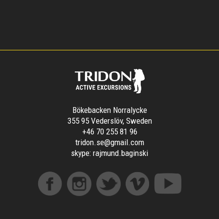
Bökebacken Norralycke
355 95 Vederslöv, Sweden
+46 70 255 81 96
tridon.se@gmail.com
skype:
rajmund.baginski