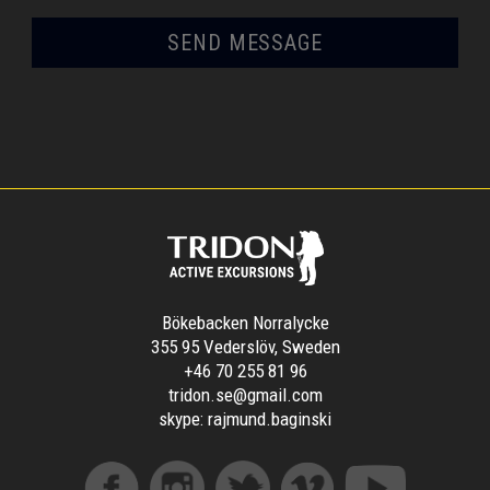
Bökebacken Norralycke
355 95 Vederslöv, Sweden
+46 70 255 81 96
tridon.se@gmail.com
skype:
rajmund.baginski