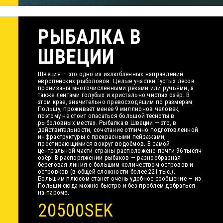
РЫБАЛКА В
ШВЕЦИИ
Швеция — это одно из излюбленных направлений
европейских рыболовов. Целые участки густых лесов
пронизаны многочисленными реками или ручьями, а
также лентами голубых и кристально чистых озёр. В
этом крае, значительно превосходящим по размерам
Польшу, проживает менее 9 миллионов человек,
поэтому не стоит опасаться большой тесноты в
рыболовных местах. Рыбалка в Швеции — это, в
действительности, сочетание отлично подготовленной
инфраструктуры с прекрасными пейзажами,
простирающимися вокруг водоёмов. В самой
центральной части страны расположено почти 96 тысяч
озёр! В распоряжении рыбаков — разнообразная
береговая линия с большим количеством островов и
островков (в общей сложности более 221 тыс.).
Большим плюсом станет очень удобное сообщение — из
Польши сюда можно быстро и без проблем добраться
на пароме.
20500SEK