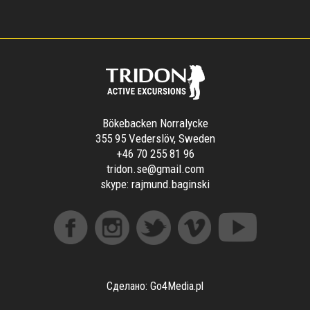
Bökebacken Norralycke
355 95 Vederslöv, Sweden
+46 70 255 81 96
tridon.se@gmail.com
skype:
rajmund.baginski
Сделано: Go4Media.pl